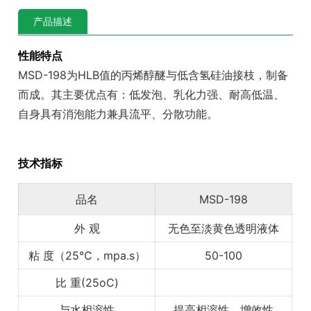
产品描述
性能特点
MSD-198为HLB值的丙烯醇醚与低含氢硅油接枝，制备
而成。其主要优点有：低发泡、乳化力强、耐高低温、
自身具有消泡能力兼具流平、分散功能。
技术指标
品名
MSD-198
外 观
无色至淡黄色透明液体
粘 度（25℃，mpa.s）
50-100
比 重(25oC)
与水相溶性
提高相溶性，增效性